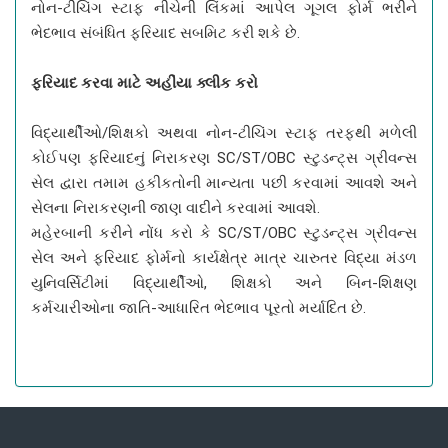
નોન-ટીચિંગ સ્ટાફ નીચેની લિંકમાં આપેલ ગૂગલ ફોર્મ ભરીને
ભેદભાવ સંબંધિત ફરિયાદ સબમિટ કરી શકે છે.
ફરિયાદ કરવા માટે અહીંયા ક્લીક કરો
વિદ્યાર્થીઓ/શિક્ષકો અથવા નોન-ટીચિંગ સ્ટાફ તરફથી મળેલી
કોઈપણ ફરિયાદનું નિરાકરણ SC/ST/OBC સ્ટુડન્ટ્સ ગ્રીવન્સ
સેલ દ્વારા તમામ હકીકતોની માન્યતા પછી કરવામાં આવશે અને
સેલના નિરાકરણની જાણ વાદીને કરવામાં આવશે.
મહેરબાની કરીને નોંધ કરો કે SC/ST/OBC સ્ટુડન્ટ્સ ગ્રીવન્સ
સેલ અને ફરિયાદ ફોર્મનો કાર્યક્ષેત્ર માત્ર ચારુતર વિદ્યા મંડળ
યુનિવર્સિટીમાં વિદ્યાર્થીઓ, શિક્ષકો અને બિન-શિક્ષણ
કર્મચારીઓના જાતિ-આધારિત ભેદભાવ પૂરતો મર્યાદિત છે.